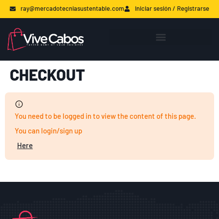
ray@mercadotecniasustentable.com
Iniciar sesión / Registrarse
CHECKOUT
You need to be logged in to view the content of this page.
You can login/sign up
Here