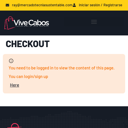
ray@mercadotecniasustentable.com
Iniciar sesión / Registrarse
CHECKOUT
You need to be logged in to view the content of this page.
You can login/sign up
Here