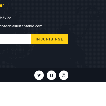
er
 México
dotecniasustentable.com
INSCRIBIRSE