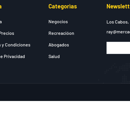
a
Categorìas
Newslett
a
Negocios
Los Cabos,
ray@merca
Precios
Recreacióon
 y Condiciones
Abogados
de Privacidad
Salud