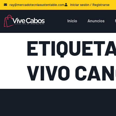
ray@mercadotecniasustentable.com
Iniciar sesión / Registrarse
Inicio
Anuncios
ETIQUET
VIVO CA