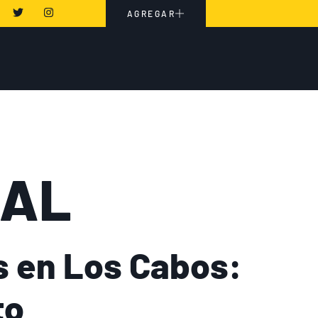
AGREGAR
RAL
s en Los Cabos:
to