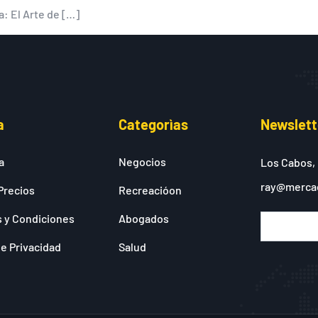
a: El Arte de […]
a
Categorìas
Newslett
a
Negocios
Los Cabos,
ray@merca
Precios
Recreacióon
 y Condiciones
Abogados
de Privacidad
Salud