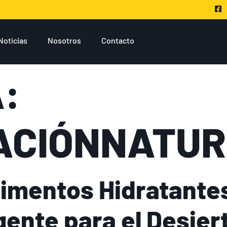
Noticias
Nosotros
Contacto
:
ACIÓNNATU
limentos Hidratante
igente para el Desier