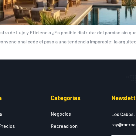
tra de Lujo y Eficiencia ¿Es posible disfrutar del paraíso sin qu
 convencional cede el paso a una tendencia imparable: la arquitec
a
Categorìas
Newslett
a
Negocios
Los Cabos,
ray@merca
Precios
Recreacióon