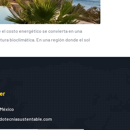
e el costo energético se convierta en una
tura bioclimática. En una región donde el sol
er
 México
dotecniasustentable.com