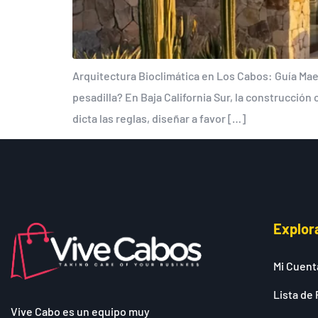
Arquitectura Bioclimática en Los Cabos: Guía Maes
pesadilla? En Baja California Sur, la construcción
dicta las reglas, diseñar a favor […]
Explor
Mi Cuent
Lista de 
Vive Cabo es un equipo muy