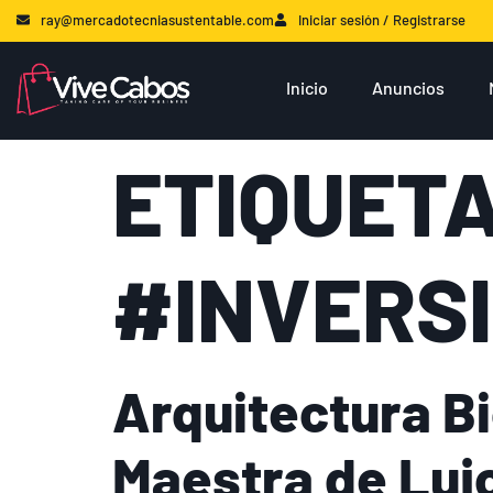
ray@mercadotecniasustentable.com
Iniciar sesión / Registrarse
Inicio
Anuncios
ETIQUETA
#INVERS
Arquitectura Bi
Maestra de Lujo