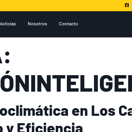
Noticias
Nosotros
Contacto
:
IÓNINTELIGE
oclimática en Los C
 y Eficiencia