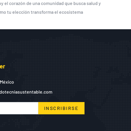
hoy el corazón de una comunidad que busca salud y
cómo tu elección transforma el ecosistema
er
 México
dotecniasustentable.com
INSCRIBIRSE