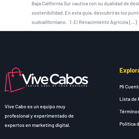
Baja California Sur cautiva con su dualidad de d
sostenibilidad. En esta guía, descubrirás los pun
sudcaliforniano. 1. El Renacimiento Agrícola […]
Explor
Mi Cuent
Lista de 
Vive Cabo es un equipo muy
Términos
profesional y experimentado de
Política 
expertos en marketing digital.