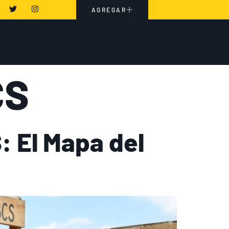
AGREGAR
CS
: El Mapa del