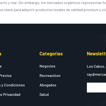
esierto y mar. Sin embargo, los mercados orgánicos representan 
tos clave para adquirir productos locales de calidad premium y 
a
Categorìas
Newslett
a
Negocios
Los Cabos,
ray@merca
Precios
Recreacióon
 y Condiciones
Abogados
de Privacidad
Salud