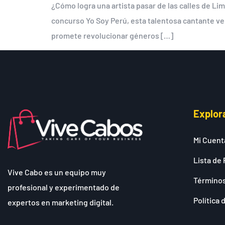
¿Cómo logra una artista pasar de las calles de Lim
concurso Yo Soy Perú, esta talentosa cantante ven
promete revolucionar géneros […]
Explor
Mi Cuent
Lista de 
Vive Cabo es un equipo muy
Términos
profesional y experimentado de
Política 
expertos en marketing digital.