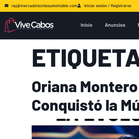
ray@mercadotecniasustentable.com
Iniciar sesión / Registrarse
Inicio
Anuncios
ETIQUET
Oriana Montero
Conquistó la Mú