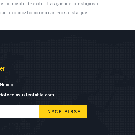
 el concepto de éxito. Tras ganar el prestigioso
sición audaz hacia una carrera solista que
er
 México
dotecniasustentable.com
INSCRIBIRSE