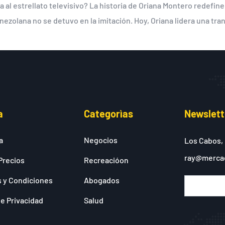
a al estrellato televisivo? La historia de Oriana Montero redefine
ezolana no se detuvo en la imitación. Hoy, Oriana lidera una tran
a
Categorìas
Newslett
a
Negocios
Los Cabos,
ray@merca
Precios
Recreacióon
 y Condiciones
Abogados
de Privacidad
Salud