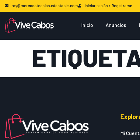
ray@mercadotecniasustentable.com
Iniciar sesión / Registrarse
Inicio
Anuncios
ETIQUET
Explor
Mi Cuent