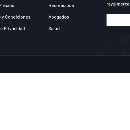
ray@merca
Precios
Recreacióon
 y Condiciones
Abogados
de Privacidad
Salud