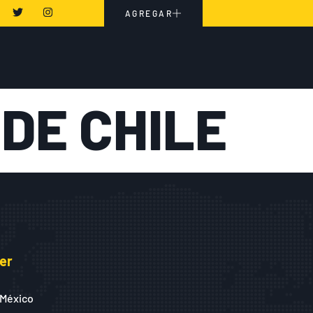
AGREGAR
DE CHILE
er
 México