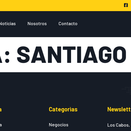
Noticias
Nosotros
Contacto
A:
SANTIAGO 
a
Categorìas
Newslett
a
Negocios
Los Cabos,