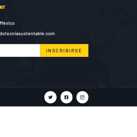
er
 México
dotecniasustentable.com
INSCRIBIRSE