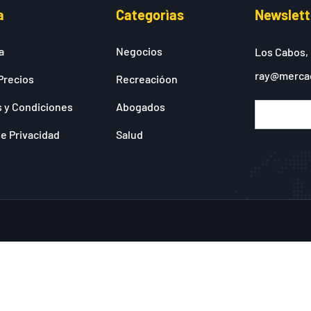
a
Categorìas
Newslett
a
Negocios
Los Cabos,
ray@merca
Precios
Recreacióon
 y Condiciones
Abogados
de Privacidad
Salud