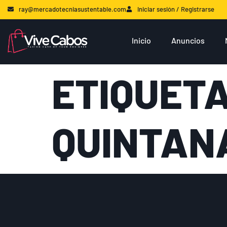
ray@mercadotecniasustentable.com
Iniciar sesión / Registrarse
Inicio
Anuncios
ETIQUET
QUINTAN