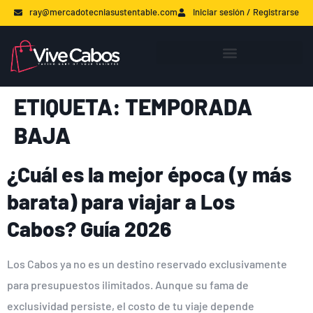
ray@mercadotecniasustentable.com
Iniciar sesión / Registrarse
ETIQUETA:
TEMPORADA
BAJA
¿Cuál es la mejor época (y más
barata) para viajar a Los
Cabos? Guía 2026
Los Cabos ya no es un destino reservado exclusivamente
para presupuestos ilimitados. Aunque su fama de
exclusividad persiste, el costo de tu viaje depende