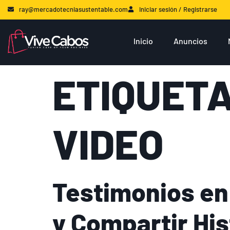
ray@mercadotecniasustentable.com
Iniciar sesión / Registrarse
Inicio
Anuncios
ETIQUET
VIDEO
Testimonios en
y Compartir His