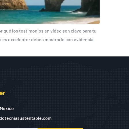
 qué los testimonios en video son clave para tu
io es excelente: debes mostrarlo con evidencia
er
 México
dotecniasustentable.com