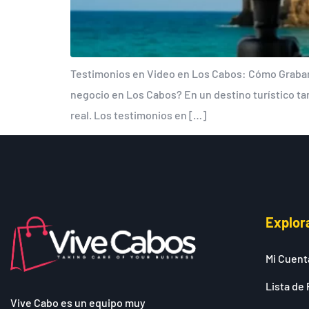
Testimonios en Video en Los Cabos: Cómo Grabar y
negocio en Los Cabos? En un destino turístico ta
real. Los testimonios en […]
Explor
Mi Cuent
Lista de 
Vive Cabo es un equipo muy