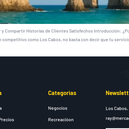
 Compartir Historias de Clientes Satisfechos Introducción: ¿Por
n competitivo como Los Cabos, no basta con decir que tu servic
a
Categorìas
Newslett
a
Negocios
Los Cabos,
ray@merca
Precios
Recreacióon