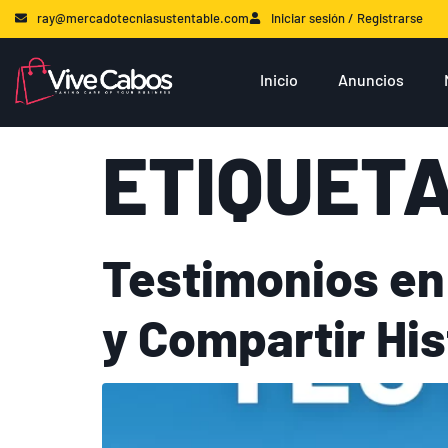
ray@mercadotecniasustentable.com
Iniciar sesión / Registrarse
Inicio
Anuncios
ETIQUET
Testimonios en
y Compartir His