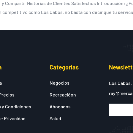
 Compartir Historias de Clientes Satisfechos Introducción: ¿Por
n competitivo como Los Cabos, no basta con decir que tu servic
a
Categorìas
Newslett
a
Negocios
Los Cabos,
ray@merca
Precios
Recreacióon
 y Condiciones
Abogados
de Privacidad
Salud