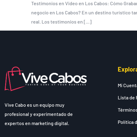
Testimonios en Video en Los Cabos: Cómo Grabar y
negocio en Los Cabos? En un destino turístico ta
real. Los testimonios en […]
Explor
Mi Cuent
Lista de 
Vive Cabo es un equipo muy
Términos
profesional y experimentado de
Política 
expertos en marketing digital.