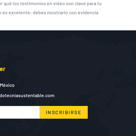
 qué los testimonios en video son clave para tu
io es excelente: debes mostrarlo con evidencia
er
 México
dotecniasustentable.com
INSCRIBIRSE