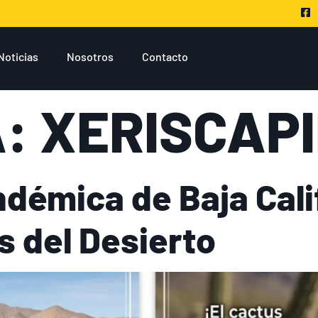
Noticias
Nosotros
Contacto
A:
XERISCAP
ndémica de Baja Cali
s del Desierto