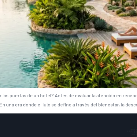
r las puertas de un hotel? Antes de evaluar la atención en recepc
 En una era donde el lujo se define a través del bienestar, la des