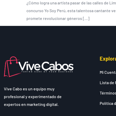
¿Cómo logra una artista pasar de las calles de Lim
concurso Yo Soy Perú, esta talentosa cantante ven
promete revolucionar géneros […]
Explor
Mi Cuent
Lista de 
Vive Cabo es un equipo muy
Términos
profesional y experimentado de
Política 
expertos en marketing digital.