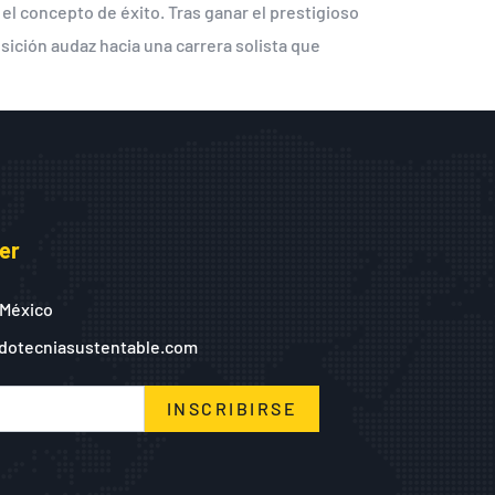
 el concepto de éxito. Tras ganar el prestigioso
sición audaz hacia una carrera solista que
er
 México
dotecniasustentable.com
INSCRIBIRSE