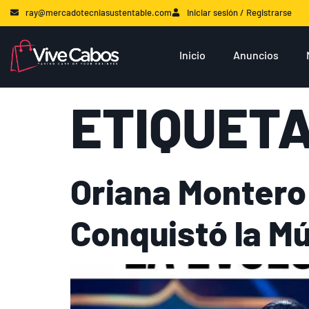
ray@mercadotecniasustentable.com
Iniciar sesión / Registrarse
Inicio
Anuncios
ETIQUET
Oriana Montero
Conquistó la Mú