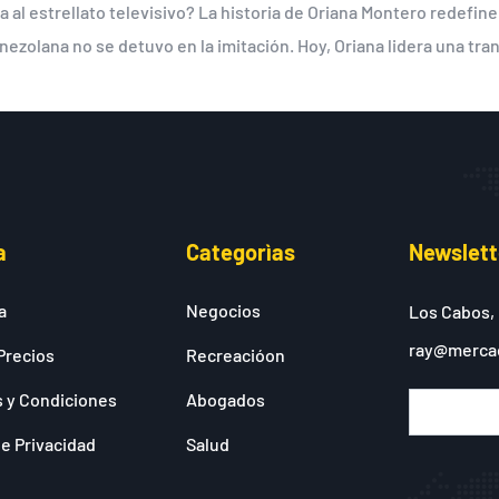
a al estrellato televisivo? La historia de Oriana Montero redefine
ezolana no se detuvo en la imitación. Hoy, Oriana lidera una tran
a
Categorìas
Newslett
a
Negocios
Los Cabos,
ray@merca
Precios
Recreacióon
 y Condiciones
Abogados
de Privacidad
Salud