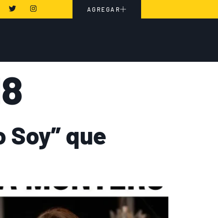
AGREGAR
18
o Soy” que