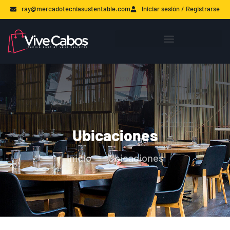
ray@mercadotecniasustentable.com
Iniciar sesión / Registrarse
Ubicaciones
Inicio
Ubicaciones
-