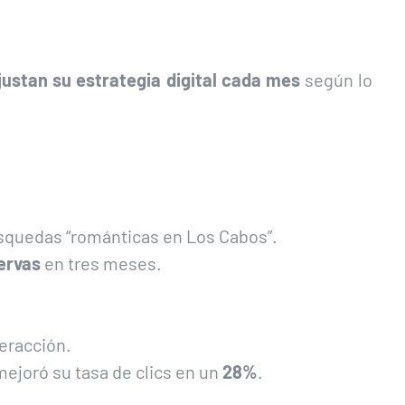
justan su estrategia digital cada mes
según lo
búsquedas “románticas en Los Cabos”.
ervas
en tres meses.
teracción.
ejoró su tasa de clics en un
28%
.