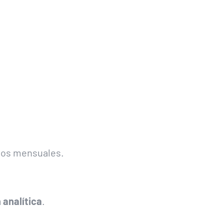
ados mensuales.
 analítica
.
.