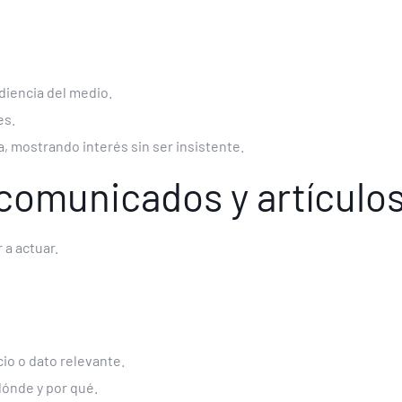
udiencia del medio.
es.
a, mostrando interés sin ser insistente.
comunicados y artículo
 a actuar.
io o dato relevante.
dónde y por qué.